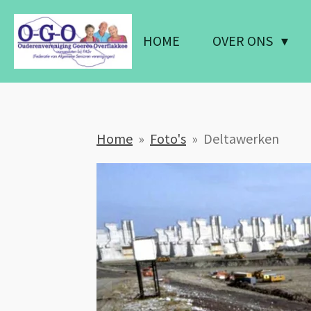
Ga
direct
HOME
OVER ONS
naar
de
hoofdinhoud
Home
»
Foto's
»
Deltawerken