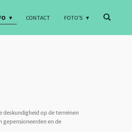
FO
CONTACT
FOTO'S
e deskundigheid op de terreinen
an gepensioneerden en de