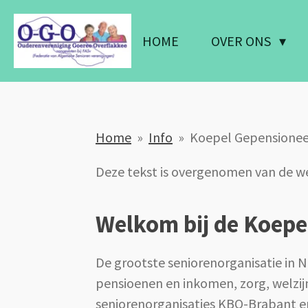
Ga
direct
HOME
OVER ONS
naar
de
hoofdinhoud
Home
»
Info
»
Koepel Gepensione
Deze tekst is overgenomen van de w
Welkom bij de Koepe
De grootste seniorenorganisatie in 
pensioenen en inkomen, zorg, welzij
seniorenorganisaties KBO-Brabant e