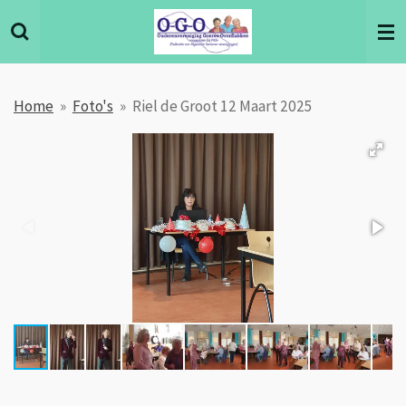
Ga
direct
naar
de
Home
»
Foto's
»
Riel de Groot 12 Maart 2025
hoofdinhoud