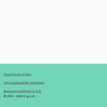
Onze Privacy Policy
Ons huishoudelijk reglement
Bestuursreglement O-G-O
© 2016 - 2020 O-g-o.nl