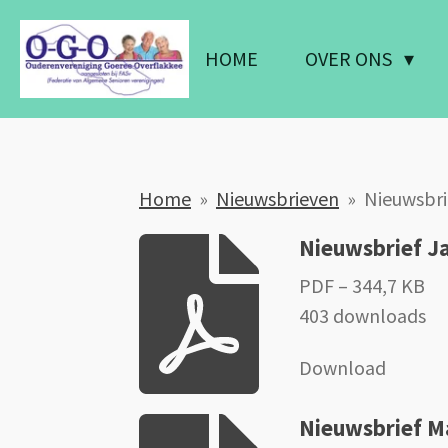
Ga
direct
HOME
OVER ONS
naar
de
hoofdinhoud
Home
»
Nieuwsbrieven
»
Nieuwsbr
Nieuwsbrief J
PDF – 344,7 KB
403 downloads
Download
Nieuwsbrief M