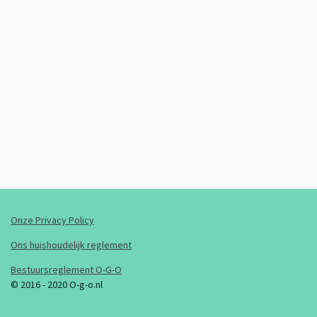
Onze Privacy Policy
Ons huishoudelijk reglement
Bestuursreglement O-G-O
© 2016 - 2020 O-g-o.nl