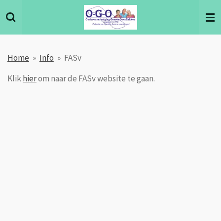
Ga
direct
naar
de
Home
»
Info
»
FASv
hoofdinhoud
Klik
hier
om naar de FASv website te gaan.